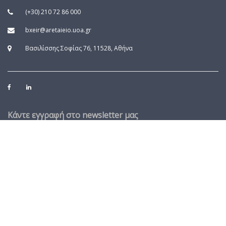
(+30) 210 72 86 000
bxeir@aretaieio.uoa.gr
Βασιλίσσης Σοφίας 76, 11528, Αθήνα
Κάντε εγγραφή στο newsletter μας
Το email σας